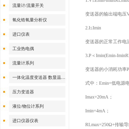
1.V≤Emin-ImaxRLmax
流量计/流量开关
变送器的输出端电压V
氧化锆氧量分析仪
2.I≤Imin
进口仪表
变送器的正常工作电流
工业热电偶
3.P＜Imin(Emin-IminR
流量计系列
变送器的小消耗功率P
一体化温度变送器 数显温度计
式中：Emin=低电源电压
压力变送器
Imax=20mA；
液位/物位计系列
Imin=4mA；
进口仪器仪表
RLmax=250Ω+传输