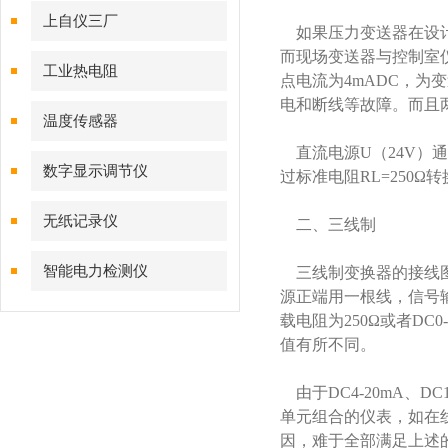
上自仪三厂
如果压力变送器在设计
而现场变送器与控制室
工业热电阻
点电流为4mADC，为
电和断线等故障。而且
温度传感器
直流电源U（24V）
数字显示调节仪
过标准电阻RL=250
无纸记录仪
二、三线制
智能电力检测仪
三线制变换器的接线图
源正端用一根线，信号输
载电阻为250Ω或者DC
值有所不同。
由于DC4-20mA、
单元组合的仪表，如在线
因，难于全部满足上述的