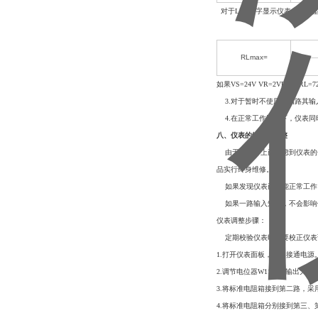
对于LED数字显示仪表（隔离
RLmax=
如果VS=24V VR=2VPP 则R
3.对于暂时不使用的回路其输
4.在正常工作情况下，仪表同
八
、仪表的维修与调整
由于在设计上已考虑到仪表的
品实行终身维修。
如果发现仪表已不能正常工作，
如果一路输入短路，不会影响仪
仪表调整步骤：
定期校验仪表时需要校正仪表误差
1.打开仪表面板，按图接通电源
2.调节电位器W11，使输出为4
3.将标准电阻箱接到第二路，采
4.将标准电阻箱分别接到第三、