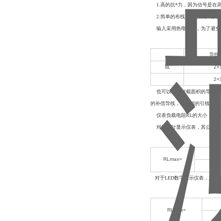
1.高的抗*力，因为信号是在
2.简单的布线，即仪表从现场
输入采用热电阻时，为了避免测量
导线
或
2×
2×
也可以取任何截面积的导线，
的补偿导线，输入端的引线需考
仪表负载电阻RL的大小，取决
对于指针显示仪表，其公式如
RLmax=
对于LED数字显示仪表，其公
RLmax=