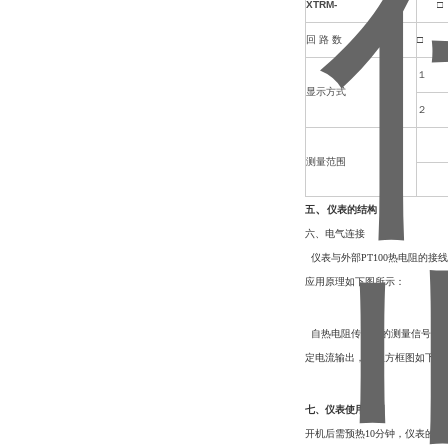
XTRM-
□
回 路 数
□
１
显示方式
２
测量范围
、
五
仪表的结构
六、电气连接
仪表与外部PT100热电阻的接
应用原理如下图所示：
自热电阻传感器的测量信号通过前
定
电流输出，原理方框图如下图
七、
仪表使用说明
开机后需预热10分钟，仪表的