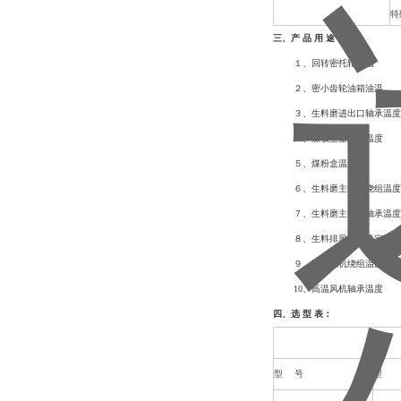
特
三、产 品 用 途：
１、回转密托轮油温
２、密小齿轮油箱油温
３、生料磨进出口轴承温度
４、煤收尘器灰斗温度
５、煤粉盒温度
６、生料磨主电机绕组温度
７、生料磨主电机轴承温度
８、生料排风机电机定子温
９、高温风机绕组温度
10、高温风机轴承温度
四、选 型 表：
型 号
型 