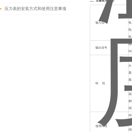
二、主要技术性能:
压力表的安装方式和使用注意事项
测
模
输入信号
电
电
电
模
输出信号
D
测
分
显
显
特 性
通
温
参
保
环
相
使用环境
供