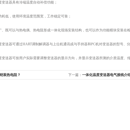
变送器具有冷端温度自动补偿功能；
耗低，使用环境温度范围宽，工作稳定可靠；
、既可以与热电偶、热电阻形成一体化现场安装结构，也可以作为功能模块安装在检
送器可通过HART调制解调器与上位机通讯或与手持器和PC机对变送器的型号、
变送器可按用户实际需要调整变送器的显示方向，并显示变送器所测的介质温度、传
铠装热电阻？
下一篇：
一体化温度变送器电气接线介