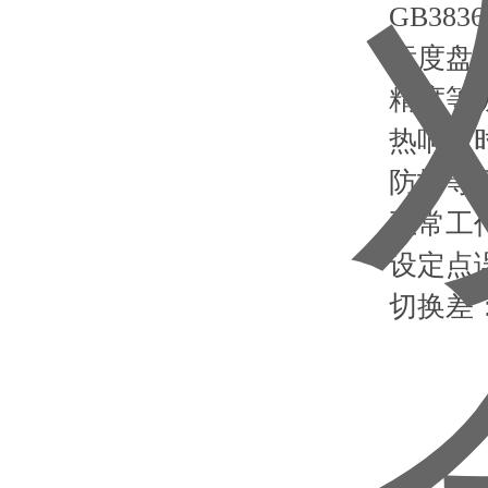
GB3836-
标度盘公称
精度等级：1
热响应时间
防护等级：
正常工作大气
设定点误差
切换差：切