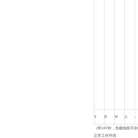
S
B
W
□
-
（即24V时，负载电阻可在0
正常工作环境：