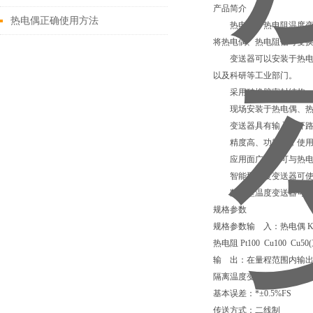
产品简介
热电偶正确使用方法
热电偶、热电阻温度变送
将热电偶、热电阻信号变换
变送器可以安装于热电偶
以及科研等工业部门。
采用硅橡胶密封结构、因
现场安装于热电偶、热电阻
变送器具有输入端开路指
精度高、功耗低，使用环
应用面广，既可与热电偶
智能型温度变送器可使用Z
数显型温度变送器可按用
规格参数
规格参数输 入：热电偶 K
热电阻 Pt100 Cu100 Cu
输 出：在量程范围内输出
隔离温度变送器，输入与输
基本误差：*±0.5%FS
传送方式：二线制