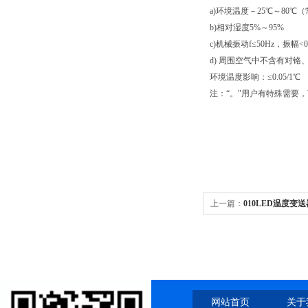
a)环境温度－25℃～80℃
b)相对湿度5%～95%
c)机械振动f≤50Hz，振幅<0
d) 周围空气中不含有对
环境温度影响：≤0.05/1℃
注：“。"用户有特殊需要，
上一篇：
010LED温度变送
网站首页
关于