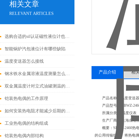
相关文章
RELEVANT ARTICLES
选购合适的sil认证磁性液位计也是一个技术活，这些因素一定要考虑！
智能锅炉汽包液位计有哪些缺陷
温度变送器怎么接线
产品介绍
相
钢水铁水金属溶液温度测量怎么选热电偶
双金属温度计对立式油罐测温的优缺点
产品名称：温度变送
铠装热电偶的工作原理
产品型号： SBWZ-246
如何安装热电阻才能减少后期的维修率
所属分类： 温度仪表
生产厂商： 上海自动化
工业热电偶的结构组成
概要：SBWZ-2460
的公用传输线）。将热电
铠装热电偶内部结构