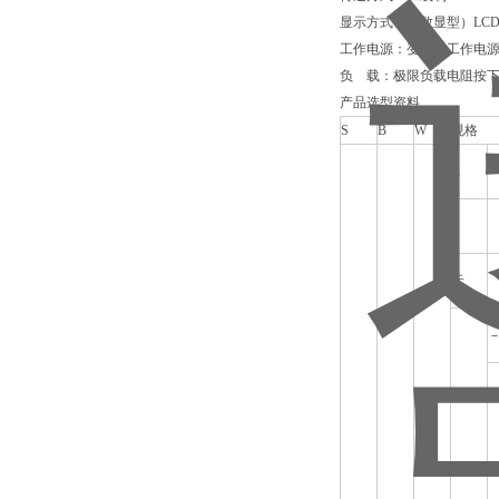
显示方式：（数显型）LC
工作电源：变送器工作电源电
负 载：极限负载电阻按下式计算：
产品选型资料
S
B
W
规格
R
Z
无