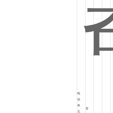
电
动
单
变
元