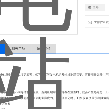
型号：
发邮件给我们：x
相关产品
留言询价
设计，可以满足30万，60万千瓦等发电机组及辅机测温需要。直接测量各种生产过程中 
原理
极由两根不同导体材质组成。当测量端与参比端存在温差时，就会产生热电势，工作
电阻也随着发生变化的特征来测量温度的。当阻值变化时，工作 仪表便显示出阻值
技术参数