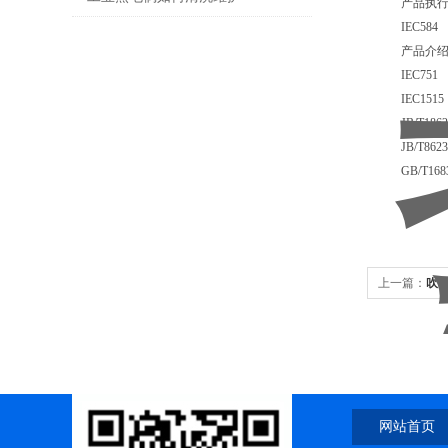
产品执行标
IEC584
产品介
IEC751
IEC1515
JB/T18622
JB/T8623-
GB/T16839
上一篇：
吹
网站首页