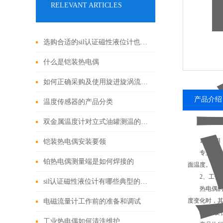
RELEVANT ARTICLES
选购合适的sil认证磁性液位计也是一个技术活，这些因素一定要考虑！
什么是铠装热电偶
如何正确采购及使用旋进旋涡流量计
产品介绍
温度传感器的产品分类
双金属温度计对立式油罐测温的优缺点
1、应用
铠装热电偶安装要领
专业针对电站
铂热电偶测量端是如何焊接的
面温度。
2、工作
sil认证磁性液位计有哪些典型的优点？
热电偶的电
度变化时，其
电磁流量计工作前的准备和调试
3、主要
工业热电偶如何清洗维护